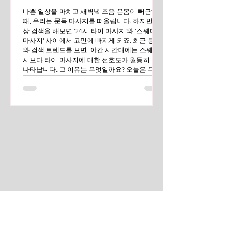
바쁜 일상을 마치고 새벽녘 즈음 온몸이 뻐근해질
때, 우리는 문득 마사지를 떠올립니다. 하지만 막
상 검색을 해보면 '24시 타이 마사지'와 '스웨디시
마사지' 사이에서 고민에 빠지게 되죠. 최근 통계
와 검색 트렌드를 보면, 야간 시간대에는 스웨디
시보다 타이 마사지에 대한 선호도가 월등히 높게
나타납니다. 그 이유는 무엇일까요? 오늘은 두 마
사지의 차이점과 야간에 타이 마사지가 사랑 받는
이유를 살펴보겠습니다. 압도적인 접근성, '24시
간' 운영의 매력 타이 마사지가 야간에 인기 있는
가장 현실적인 이유는 접근성입니다. 인프라의 차
이: 타이 마사지는 국내에서 가장 대중화된 마사
지 서비스로 주택가나 번화가 어디서든 24시 간
판을 쉽게 찾을 수 있습니다. 예약의 편의성: 스웨
디시는 대개 예약제로 운영되며 운영 시간이 짧은
경우가 많지만, 타이 마사지는 상대적으로 관리
인력이 풍부해 늦은 밤이나 새벽에도 즉시 이용
가능한 경우가 많습니다. 관리 방식의 차